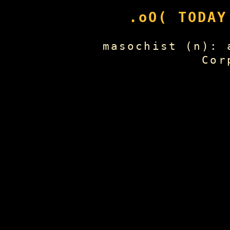
.oO( TODA
masochist (n): 
Cor